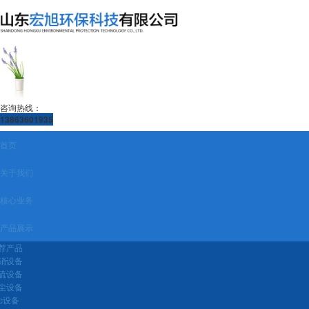
咨询热线：
13863601935
首页
关于我们
核心业务
产品展示
荐产品
硝设备
硫设备
尘设备
oc设备