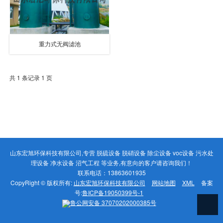
重力式无阀滤池
共 1 条记录 1 页
山东宏旭环保科技有限公司,专营 脱硫设备 脱硝设备 除尘设备 voc设备 污水处
理设备 净水设备 沼气工程 等业务,有意向的客户请咨询我们！
联系电话：13863601935
CopyRight © 版权所有:
山东宏旭环保科技有限公司
网站地图
XML
备案
号:
鲁ICP备19050399号-1
鲁公网安备
37070202000385号